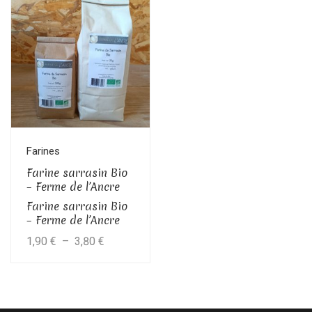
prix :
prix :
produit
2,00 €
2,00 €
a
à
à
plusieurs
variations.
8,00 €
8,00 €
Les
options
peuvent
être
Farines
choisies
Farine sarrasin Bio
sur
– Ferme de l’Ancre
la
Farine sarrasin Bio
– Ferme de l’Ancre
page
Plage
1,90
€
–
3,80
€
du
produit
de
prix :