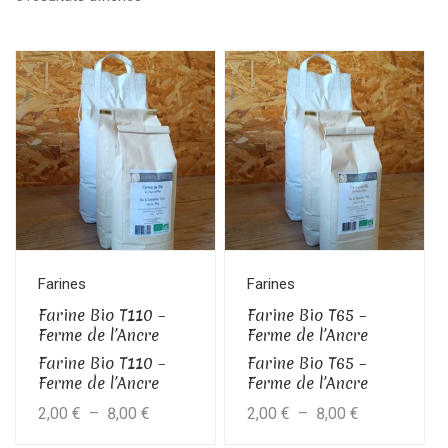
Ce
Ce
produit
produit
a
a
plusieurs
plusieurs
variations.
variations.
Les
Les
options
options
peuvent
peuvent
être
être
Farines
Farines
choisies
choisies
Farine Bio T110 –
Farine Bio T65 –
sur
sur
Ferme de l’Ancre
Ferme de l’Ancre
la
la
Farine Bio T110 –
Farine Bio T65 –
Ferme de l’Ancre
Ferme de l’Ancre
page
page
Plage
Plage
2,00
€
–
8,00
€
2,00
€
–
8,00
€
du
du
produit
produit