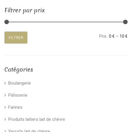
Filtrer par prix
Prix
Prix
Prix :
0 €
—
10 €
FILTRER
min
max
Catégories
Boulangerie
Pâtisserie
Farines
Produits laitiers lait de chèvre
Yaourts lait de chèvre