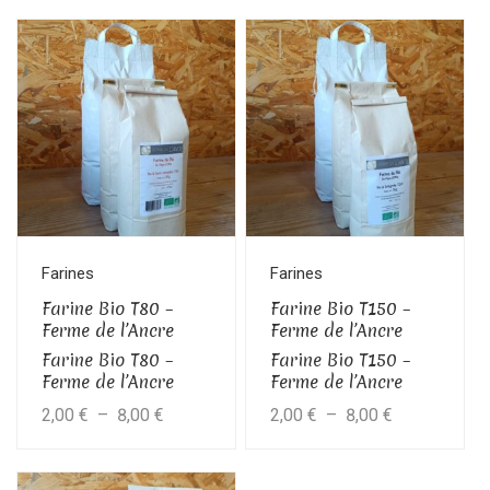
de
de
Ce
Ce
prix :
prix :
produit
produit
2,00 €
2,00 €
a
a
à
à
plusieurs
plusieurs
variations.
variations.
8,00 €
8,00 €
Les
Les
options
options
peuvent
peuvent
être
être
Farines
Farines
choisies
choisies
Farine Bio T80 –
Farine Bio T150 –
sur
sur
Ferme de l’Ancre
Ferme de l’Ancre
la
la
Farine Bio T80 –
Farine Bio T150 –
Ferme de l’Ancre
Ferme de l’Ancre
page
page
Plage
Plage
2,00
€
–
8,00
€
2,00
€
–
8,00
€
du
du
produit
produit
de
de
Ce