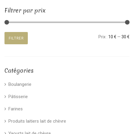
Filtrer par prix
Prix
Prix
Prix :
10 €
—
30 €
FILTRER
min
max
Catégories
Boulangerie
Pâtisserie
Farines
Produits laitiers lait de chèvre
Yaourts lait de chèvre