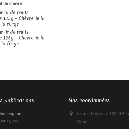
Voir le produit
it de chèvre
r lit de fruits
 125g – Chèvrerie la
 la forge
r lit de fruits
 125g – Chèvrerie la
 la forge
s publications
Nos coordonnées
Boulangerie
55 rue d’Estissac, 10190 Be
Oct 11, 2021
Othe