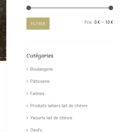
Prix
Prix
Prix :
0 €
—
10 €
FILTRER
min
max
Catégories
Boulangerie
Pâtisserie
Farines
Produits laitiers lait de chèvre
Yaourts lait de chèvre
Oeufs