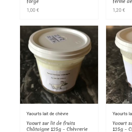
forge
ferme de
1,00
€
1,20
€
Voir le produit
Yaourts lait de chèvre
Yaourts la
Yaourt sur lit de fruits
Yaourt su
Châtaigne 125g – Chèvrerie
125g – C