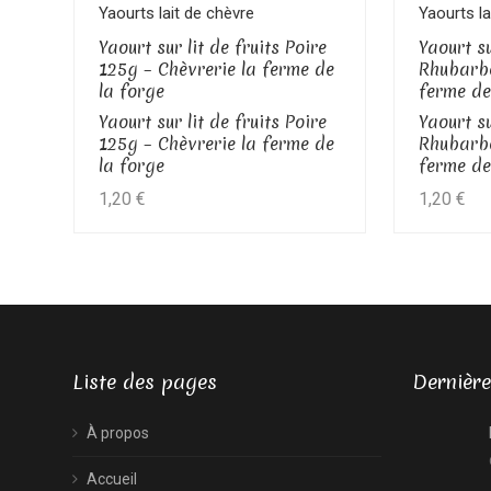
Voir le produit
Yaourts lait de chèvre
Yaourts la
Yaourt sur lit de fruits Poire
Yaourt su
125g – Chèvrerie la ferme de
Rhubarbe
la forge
ferme de
Yaourt sur lit de fruits Poire
Yaourt su
125g – Chèvrerie la ferme de
Rhubarbe
la forge
ferme de
1,20
€
1,20
€
Liste des pages
Dernière
À propos
Accueil