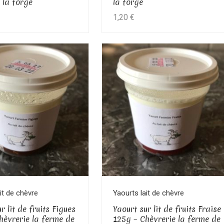
 la forge
la forge
1,20
€
Voir le produit
Voir le produit
it de chèvre
Yaourts lait de chèvre
r lit de fruits Figues
Yaourt sur lit de fruits Fraise
hèvrerie la ferme de
125g – Chèvrerie la ferme de