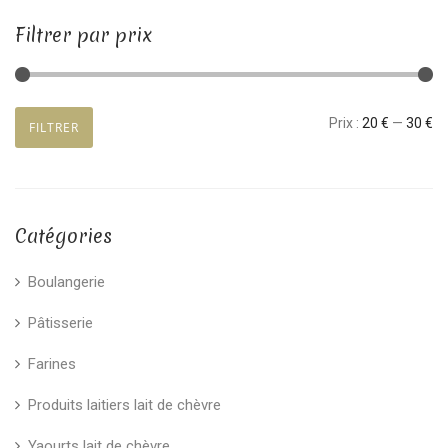
Filtrer par prix
Prix
Prix
Prix :
20 €
—
30 €
FILTRER
min
max
Catégories
Boulangerie
Pâtisserie
Farines
Produits laitiers lait de chèvre
Yaourts lait de chèvre