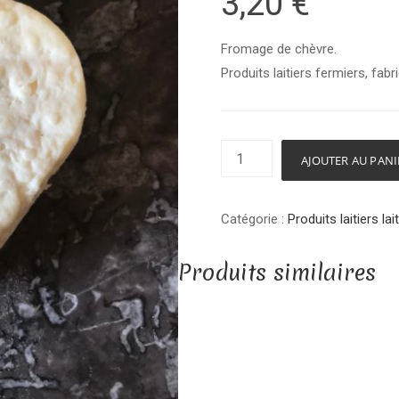
3,20
€
Fromage de chèvre.
Produits laitiers fermiers, fab
quantité
AJOUTER AU PANI
de
Coeur
Catégorie :
Produits laitiers la
frais
–
Produits similaires
Chèvrerie
la
ferme
de
la
forge