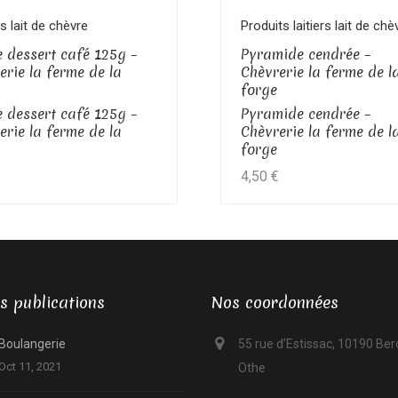
Voir le produit
Voir le produit
s lait de chèvre
Produits laitiers lait de chè
 dessert café 125g –
Pyramide cendrée –
erie la ferme de la
Chèvrerie la ferme de l
forge
 dessert café 125g –
Pyramide cendrée –
erie la ferme de la
Chèvrerie la ferme de l
forge
4,50
€
s publications
Nos coordonnées
Boulangerie
55 rue d’Estissac, 10190 Be
Oct 11, 2021
Othe