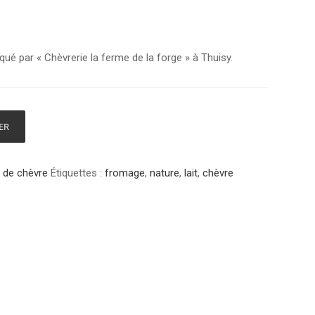
riqué par « Chèvrerie la ferme de la forge » à Thuisy.
ER
it de chèvre
Étiquettes :
fromage
,
nature
,
lait
,
chèvre