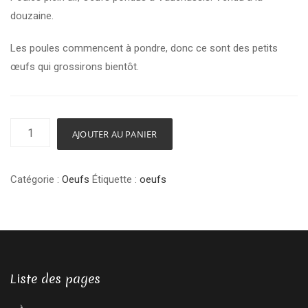
douzaine.
Les poules commencent à pondre, donc ce sont des petits
œufs qui grossirons bientôt.
quantité
AJOUTER AU PANIER
de
Œufs
Catégorie :
Oeufs
Étiquette :
oeufs
plein
air
-
Vauchassis
Liste des pages