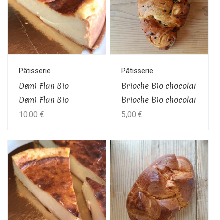
plusieurs
variations.
Les
options
peuvent
être
Pâtisserie
Pâtisserie
choisies
Demi Flan Bio
Brioche Bio chocolat
sur
Demi Flan Bio
Brioche Bio chocolat
la
10,00
€
5,00
€
page
du
Ce
produit
produit
a
plusieurs
variations.
Les