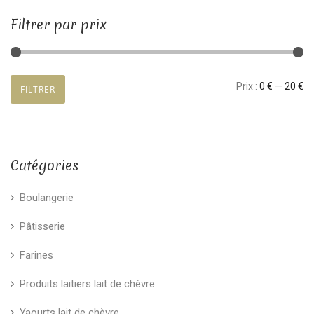
Filtrer par prix
Prix
Prix
Prix :
0 €
—
20 €
FILTRER
min
max
Catégories
Boulangerie
Pâtisserie
Farines
Produits laitiers lait de chèvre
Yaourts lait de chèvre