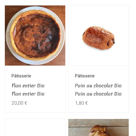
Ce
produit
a
plusieurs
variations.
Les
options
peuvent
être
Pâtisserie
Pâtisserie
choisies
Flan entier Bio
Pain au chocolat Bio
sur
Flan entier Bio
Pain au chocolat Bio
la
20,00
€
1,80
€
page
du
produit