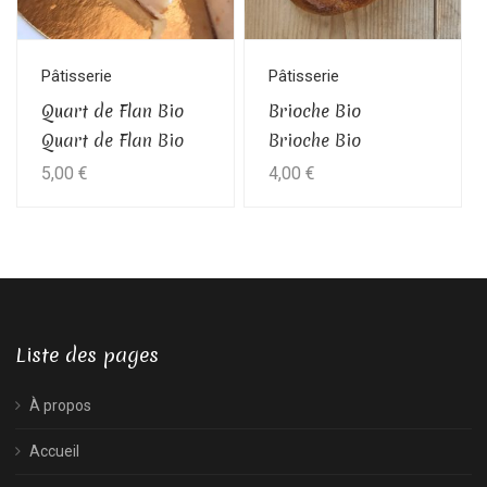
options
peuvent
être
Pâtisserie
Pâtisserie
choisies
Quart de Flan Bio
Brioche Bio
sur
Quart de Flan Bio
Brioche Bio
la
5,00
€
4,00
€
page
du
produit
Liste des pages
À propos
Accueil