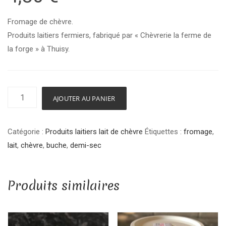
Fromage de chèvre.
Produits laitiers fermiers, fabriqué par « Chèvrerie la ferme de
la forge » à Thuisy.
quantité
AJOUTER AU PANIER
de
Bûche
Catégorie :
Produits laitiers lait de chèvre
Étiquettes :
fromage
,
demi-
lait
,
chèvre
,
buche
,
demi-sec
sec
–
Chèvrerie
Produits similaires
la
ferme
de