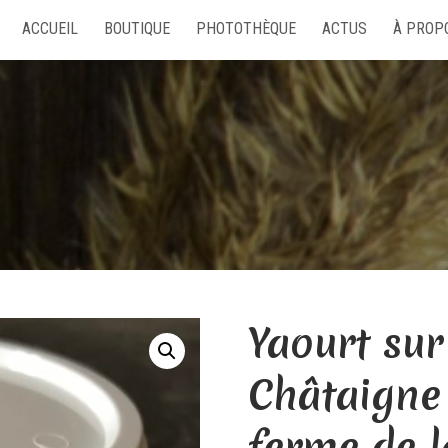
ACCUEIL
BOUTIQUE
PHOTOTHÈQUE
ACTUS
À PROP
Yaourt sur 
Châtaigne 
ferme de l