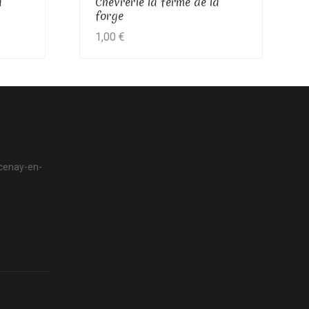
a
Chèvrerie la ferme de la
forge
1,00
€
rcenay-en-