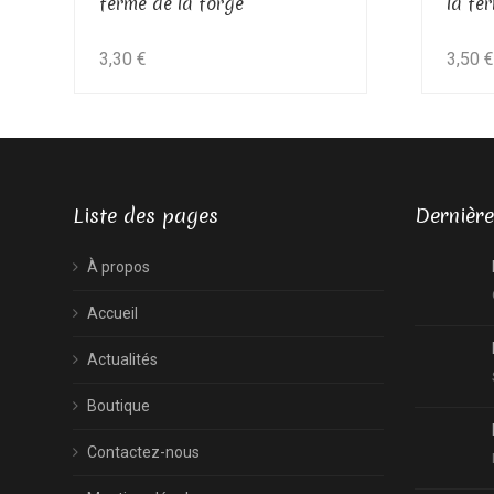
ferme de la forge
la fe
3,30
€
3,50
€
Liste des pages
Dernière
À propos
Accueil
Actualités
Boutique
Contactez-nous