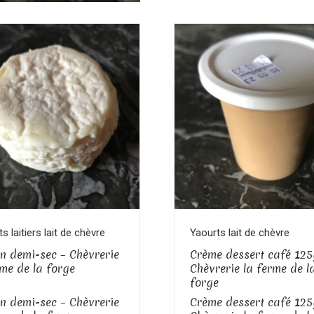
–
Chèvrerie
la
ferme
de
la
forge
Voir le produit
Voir le produit
s laitiers lait de chèvre
Yaourts lait de chèvre
in demi-sec – Chèvrerie
Crème dessert café 125
rme de la forge
Chèvrerie la ferme de l
forge
in demi-sec – Chèvrerie
Crème dessert café 125