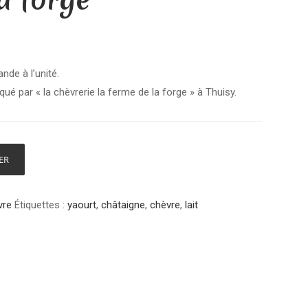
de à l’unité.
iqué par « la chèvrerie la ferme de la forge » à Thuisy.
ER
vre
Étiquettes :
yaourt
,
châtaigne
,
chèvre
,
lait