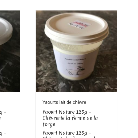
Voir le produit
Yaourts lait de chèvre
g –
Yaourt Nature 125g –
a
Chèvrerie la ferme de la
forge
g –
Yaourt Nature 125g –