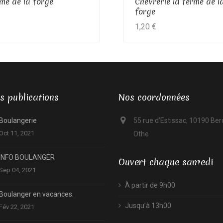
rme de la forge
Chèvrerie la ferme de l
forge
1,20
€
s publications
Nos coordonnées
Boulangerie
55 rue d’Estissac, 10190 Be
Oct 11, 2021
Othe
INFO BOULANGER
Ouvert chaque samedi
Sep 04, 2021
À partir de 9h00
Boulanger en vacances.
Jusqu’à 13h00
Fév 22, 2021