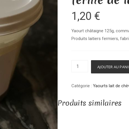
1,20
€
Yaourt châtaigne 125g, comman
Produits laitiers fermiers, fabr
quantité
AJOUTER AU PANI
de
Yaourt
Catégorie :
Yaourts lait de chè
sur
lit
Produits similaires
de
fruits
Châtaigne
125g