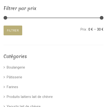
Filtrer par prix
Prix
Prix
Prix :
0 €
—
30 €
FILTRER
min
max
Catégories
Boulangerie
Pâtisserie
Farines
Produits laitiers lait de chèvre
Yaourts lait de chèvre