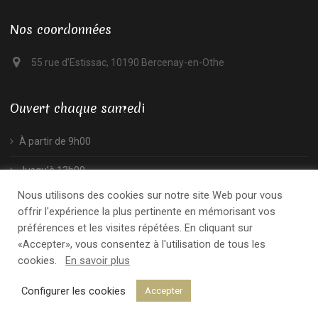
Nos coordonnées
55 rue d’Estissac, 10190 Bercenay-en-Othe
Ouvert chaque samedi
À partir de 9h00
Jusqu’à 13h00
Nous utilisons des cookies sur notre site Web pour vous
offrir l'expérience la plus pertinente en mémorisant vos
préférences et les visites répétées. En cliquant sur
«Accepter», vous consentez à l'utilisation de tous les
cookies.
En savoir plus
© 2019 - Ferme de l'ancre. Tous droits réservés.
Configurer les cookies
Accepter